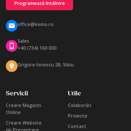
Programează întâlnire
office@kemo.ro
Sales
+40 (734) 160 000
Grigore Ionescu 2B, Sibiu
Servicii
Utile
Creare Magazin
Colaborări
Online
Proiecte
Creare Website
Contact
de Prezentare