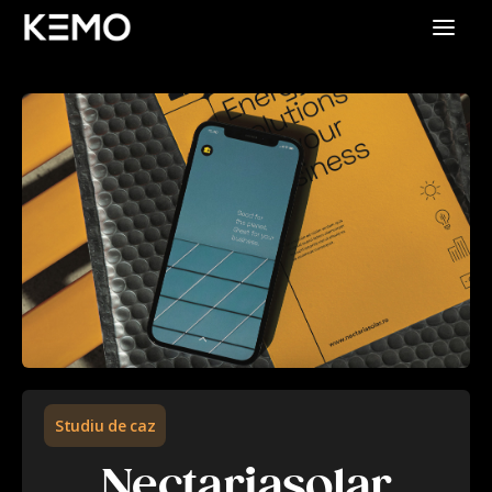
Studiu de caz
Nectariasolar