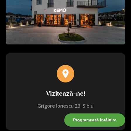
Vizitează-ne!
Grigore Ionescu 2B, Sibiu
Programeazã întâlnire