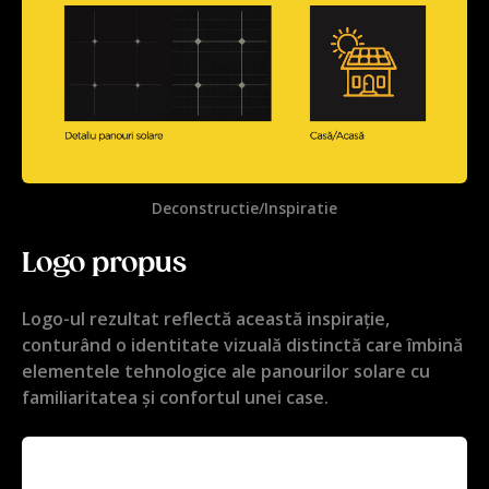
Deconstructie/Inspiratie
Logo propus
Logo-ul rezultat reflectă această inspirație,
conturând o identitate vizuală distinctă care îmbină
elementele tehnologice ale panourilor solare cu
familiaritatea și confortul unei case.