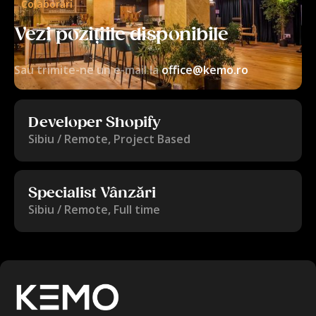
Colaborări
Vezi pozițiile disponibile
Sau trimite-ne un e-mail la
office@kemo.ro
Developer Shopify
Sibiu / Remote
,
Project Based
Specialist Vânzări
Sibiu / Remote
,
Full time