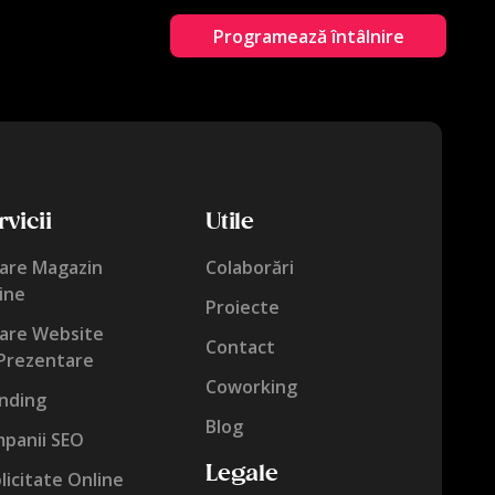
Programează întâlnire
vicii
Utile
are Magazin
Colaborări
ine
Proiecte
are Website
Contact
Prezentare
Coworking
nding
Blog
panii SEO
Legale
licitate Online