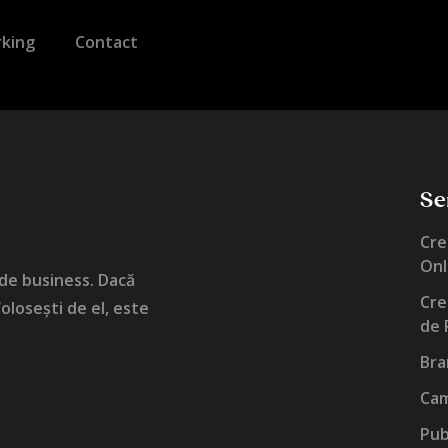
king
Contact
Ser
Cre
Onl
 de business. Dacă
Cre
olosești de el, este
de 
Bra
Cam
Pub