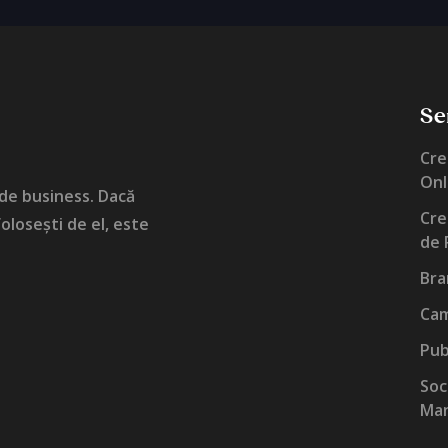
Ser
Cre
Onl
 de business. Dacă
Cre
olosești de el, este
de 
Bra
Cam
Pub
Soc
Ma