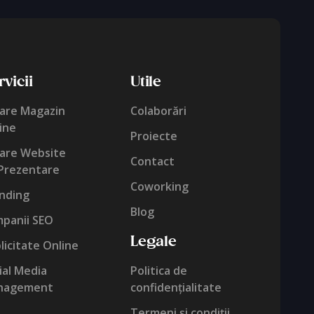
vicii
Utile
are Magazin
Colaborări
ine
Proiecte
are Website
Contact
Prezentare
Coworking
nding
Blog
panii SEO
Legale
licitate Online
ial Media
Politica de
nagement
confidențialitate
Termeni și condiții