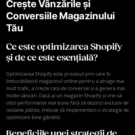
Crește Vânzările și
Conversiile Magazinului
Tău
Ce este optimizarea Shopify
și de ce este esențială?
Optimizarea Shopify este procesul prin care îți
îmbunătățești magazinul online pentru a atrage mai
mult trafic, a crește rata de conversie și a genera mai
multe vânzări. Dacă ai un magazin Shopify și vrei să
obții performanțe mai bune fără să depinzi exclusiv de
reclame plătite, trebuie să implementezi o strategie de
optimizare bine gândită.
Beneficiile unei strategii de