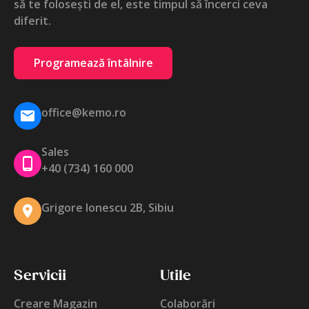
să te folosești de el, este timpul să încerci ceva
diferit.
Programează întâlnire
office@kemo.ro
Sales
+40 (734) 160 000
Grigore Ionescu 2B, Sibiu
Servicii
Utile
Creare Magazin
Colaborări