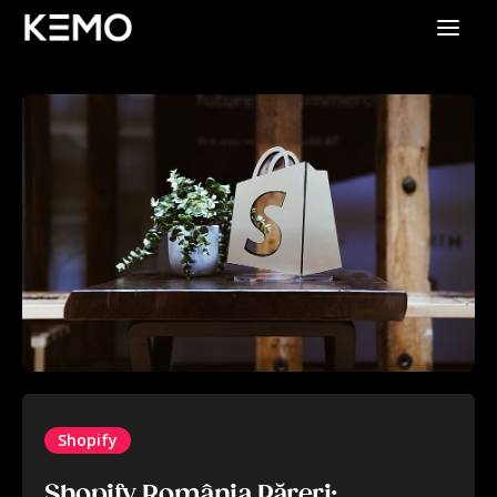
Shopify
Shopify România Păreri: