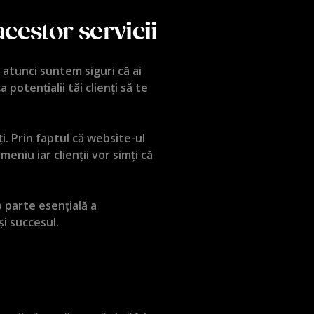
estor servicii
 atunci suntem siguri că ai
potențialii tăi clienți să te
ți. Prin faptul că website-ul
niu iar clienții vor simți că
 parte esențială a
i succesul.