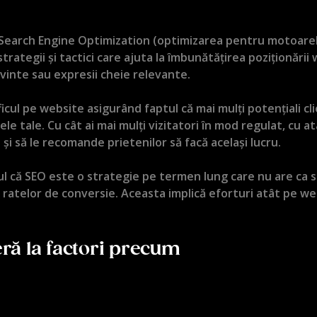
Search Engine Optimization (optimizarea pentru motoarel
 strategii și tactici care ajuta la îmbunătățirea poziționări
inte sau expresii cheie relevante.
icul pe website asigurând faptul că mai mulți potențiali cli
ele tale. Cu cât ai mai mulți vizitatori în mod regulat, cu a
și să le recomande prietenilor să facă același lucru.
ul că SEO este o strategie pe termen lung care nu are ca 
i și a ratelor de conversie. Aceasta implică eforturi atât pe w
eră la factori precum