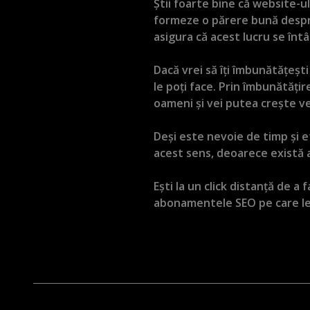
Știi foarte bine că website-ul
formeze o părere bună despre
asigura că acest lucru se înt
Dacă vrei să îți îmbunătățeșt
le poți face. Prin îmbunătăți
oameni și vei putea crește ven
Deși este nevoie de timp și e
acest sens, deoarece există a
Ești la un click distanță de a
abonamentele SEO pe care le