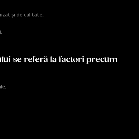
zat și de calitate;
.
lui se referă la factori precum
le;