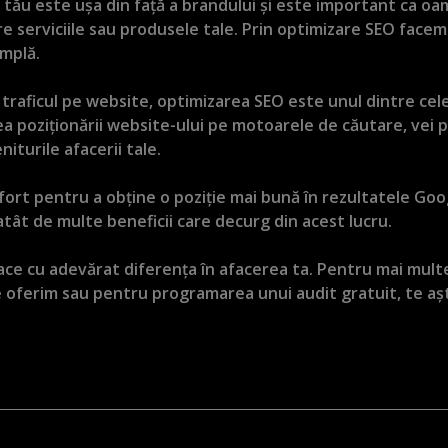
 tău este ușa din față a brandului și este important ca oame
 serviciile sau produsele tale. Prin optimizare SEO facem 
âmplă.
i traficul pe website, optimizarea SEO este unul dintre cele
rea poziționării website-ului pe motoarele de căutare, vei 
iturile afacerii tale.
fort pentru a obține o poziție mai bună în rezultatele Goog
tât de multe beneficii care decurg din acest lucru.
 face cu adevărat diferența în afacerea ta. Pentru mai mult
 oferim sau pentru programarea unui audit gratuit, te 