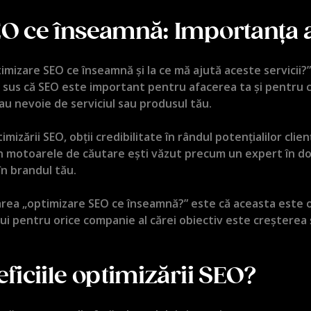
O ce înseamnă: Importanța ac
timizare SEO ce înseamnă și la ce mă ajută aceste servicii?”
 sus că SEO este important pentru afacerea ta și pentru ca 
 au nevoie de serviciul sau produsul tău.
izării SEO, obții credibilitate în rândul potențialilor clien
în motoarele de căutare ești văzut precum un expert în dome
în brandul tău.
barea „optimizare SEO ce înseamnă?” este că aceasta este o
ui pentru orice companie al cărei obiectiv este creșterea ș
ficiile optimizării SEO?