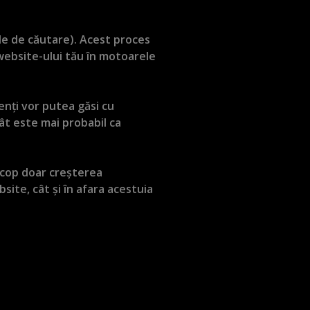
e de căutare). Acest proces
i website-ului tău în motoarele
enți vor putea găsi cu
tât este mai probabil ca
scop doar creșterea
ebsite, cât și în afara acestuia