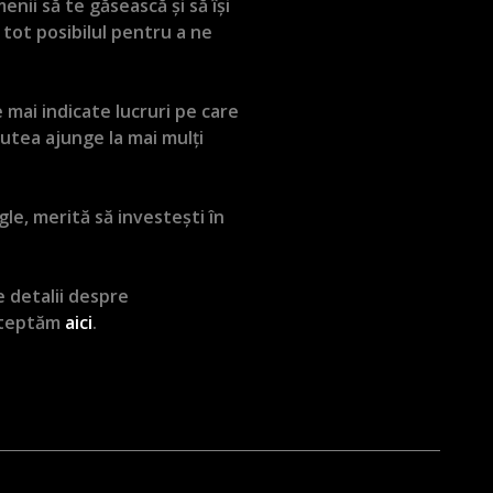
nii să te găsească și să își
tot posibilul pentru a ne
 mai indicate lucruri pe care
putea ajunge la mai mulți
le, merită să investești în
e detalii despre
așteptăm
aici
.